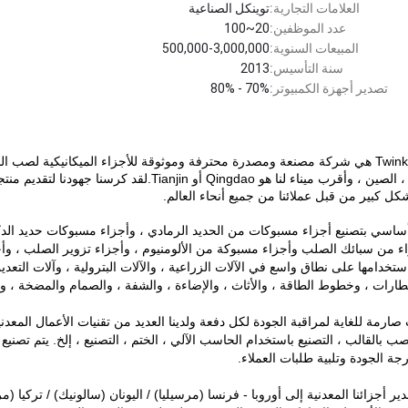
العلامات التجارية:
توينكل الصناعية
عدد الموظفين:
20~100
المبيعات السنوية:
500,000-3,000,000
سنة التأسيس:
2013
تصدير أجهزة الكمبيوتر:
70% - 80%
Zhengzhou ، الصين ، وأقرب ميناء لنا هو Qingdao 
كل كبير من قبل عملائنا من جميع أنحاء العالم.
اسي بتصنيع أجزاء مسبوكات من الحديد الرمادي ، وأجزاء مسبوكات حديد الدكتاي
تخدامها على نطاق واسع في الآلات الزراعية ، والآلات البترولية ، وآلات التعدين
طارات ، وخطوط الطاقة ، والأثاث ، والإضاءة ، والشفة ، والصمام والمضخة ، والإ
ت صارمة للغاية لمراقبة الجودة لكل دفعة ولدينا العديد من تقنيات الأعمال الم
صب بالقالب ، التصنيع باستخدام الحاسب الآلي ، الختم ، التصنيع ، إلخ.
ر أجزائنا المعدنية إلى أوروبا - فرنسا (مرسيليا) / اليونان (سالونيك) / تركيا (مر