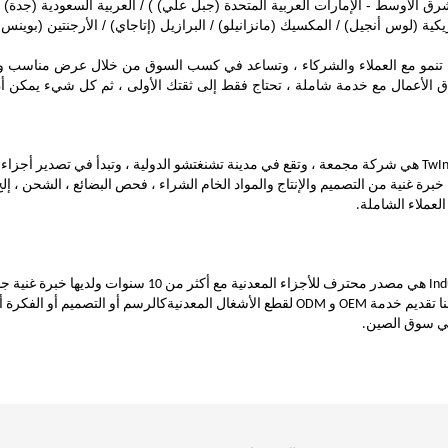
شرق الأوسط - الإمارات العربية المتحدة (جبل علي) ) / العربية السعودية (جدة) / ع
يكية (لوس أنجيل) / المكسيك (مانزانيلو) / البرازيل (إتاجاي) / الأرجنتين (بوينس 
 تنمو مع العملاء والشركاء ، وتساعد في كسب السوق من خلال عرض مناسب وت
ق الأعمال مع خدمة شاملة ، تحتاج فقط إلى ثقتك الأولى ، ثم كل شيء يمكن أن
Tw
 خبرة غنية من التصميم والإنتاج والمواد الخام الشراء ، فحص البضائع ، الشحن ، إ
العملاء الشاملة.
1 سنوات ولديها خبرة غنية جدًا.
م خدمة OEM و ODM لقطع الأشغال المعدنية
كالرسم أو التصميم أو الفكرة أو
 سوق الصين.