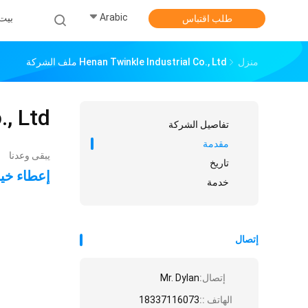
Arabic
بيت
طلب اقتباس
منزل
Henan Twinkle Industrial Co., Ltd ملف الشركة
., Ltd
تفاصيل الشركة
مقدمة
يبقى وعدنا
تاريخ
إعطاء خيار
خدمة
إتصال
إتصال:
Mr. Dylan
الهاتف ::
18337116073