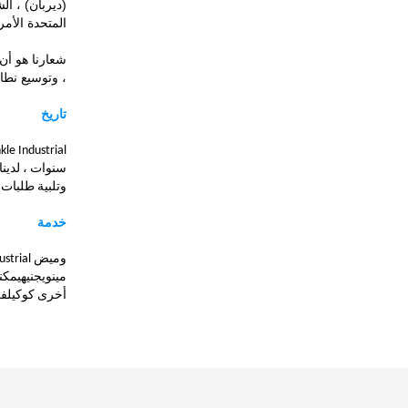
(ديربان) ، ال
المتحدة الأمر
شعارنا هو أن
، وتوسيع نطا
تاريخ
سنوات ، لدينا
وتلبية طلبات 
خدمة
وميض
Industrial هي مصدر محترف للأجزاء المعدنية مع أكثر من 0
مينوي
جنيه
يمكننا تقدي
أخرى كوكيل
في