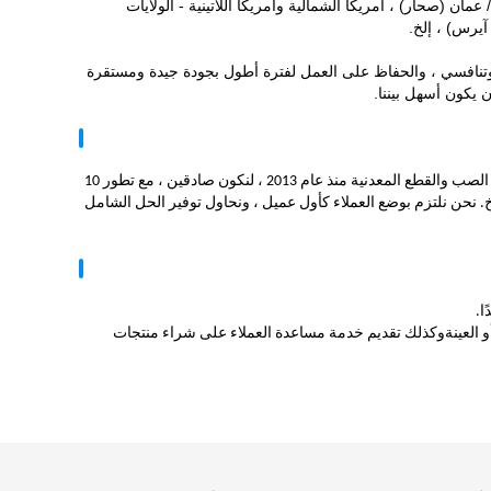
مان (صحار) ، أمريكا الشمالية وأمريكا اللاتينية - الولايات
آيرس) ، إلخ.
نافسي ، والحفاظ على العمل لفترة أطول بجودة جيدة ومستقرة
 يكون أسهل بيننا.
Inkle Industrial هي شركة مجمعة ، وتقع في مدينة تشنغتشو الدولية ، وتبدأ في تصدير أجزاء الصب والقطع المعدنية منذ عام 2013 ، لنكون صادقين ، مع تطور 10
لخ. نحن نلتزم بوضع العملاء كأول عميل ، ونحاول توفير الحل الشامل
 العينة
وكذلك تقديم خدمة مساعدة العملاء على شراء منتجات