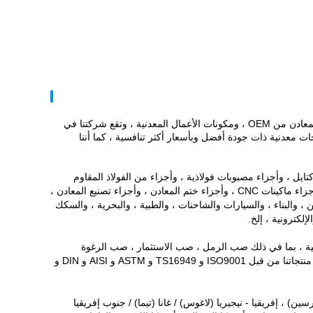
Twinkle Industrial هي شركة مصنعة ومصدرة محترفة وموثوقة للأجزاء الميكانيكية لصب المعادن من OEM ، ومكونات الأعمال المعدنية ، وتقع شركتنا في
أو Tianjin.لقد كرسنا جهودنا لتقديم منتجات معدنية ذات جودة أفضل وبأسعار أكثر تنافسية ، كما أننا
ل ، وأجزاء مصبوبات فولاذية ، وأجزاء من الفولاذ المقاوم
للصدأ ، وأجزاء من سبائك الصلب وأجزاء مسبوكة من الألومنيوم ، وأجزاء تزوير الصلب ، وأجزاء ماكينات CNC ، وأجزاء ختم المعادن ، وأجزاء تصنيع المعادن ،
 ، والبناء ، والسيارات والشاحنات ، والطبية ، والبحرية ، والسكك
لكترونية ، إلخ.
عدنية ، بما في ذلك صب الرمل ، صب الاستثمار ، صب الرغوة
يتم تصنيع منتجاتنا من قبل ISO9001 و TS16949 و ASTM و AISI و DIN و
سين) ، إفريقيا - نيجيريا (لاغوس) / غانا (تيما) / جنوب إفريقيا