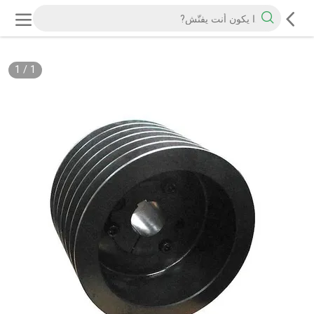
1
/
1