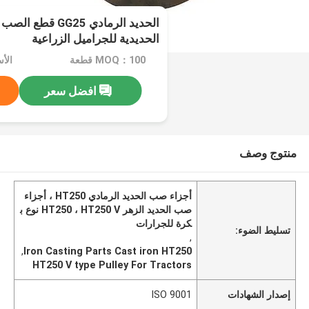
الحديد الرمادي GG25
الحديدية للجراميل الزراعية
MOQ：100 قطعة
الأسعا
افضل سعر
منتوج وصف
أجزاء صب الحديد الرمادي HT250 ، أجزاء
صب الحديد الزهر HT250 ، HT250 V نوع ب
كرة للجرارات
تسليط الضوء:
,
,
Iron Casting Parts Cast iron HT250
HT250 V type Pulley For Tractors
إصدار الشهادات
ISO 9001