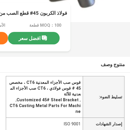
فولاذ الكربون 45# قطع الصب من الصلب الدقيق
MOQ：100 قطعة
افضل سعر
منتوج وصف
قوس صب الأجزاء المعدنية CT6 ، مخصص
45 # قوس فولاذي ، CT6 صب الأجزاء الم
عدنية للآلة
تسليط الضوء:
,
Customized 45# Steel Bracket
,
CT6 Casting Metal Parts For Machi
ne
إصدار الشهادات
ISO 9001