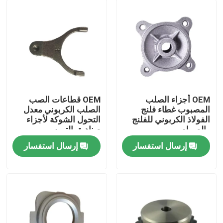
OEM أجزاء الصلب
OEM قطاعات الصب
المصبوب غطاء فلنج
الصلب الكربوني معدل
الفولاذ الكربوني للفلنج
التحول الشوكة لأجزاء
والصمام
صناديق التروس
للسيارات
إرسال استفسار
إرسال استفسار
بيت
منتجات
أشرطة فيديو