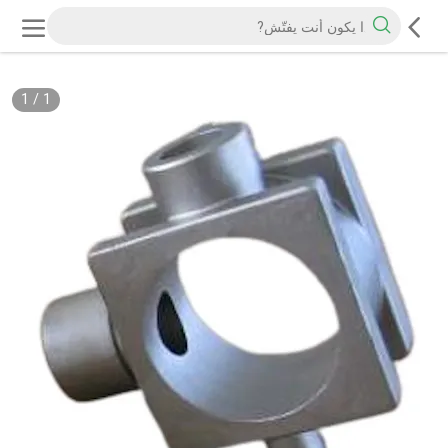
1
/
1