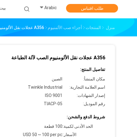
Arabic
بيت
طلب اقتباس
منزل
المنتجات
أجزاء صب الألمنيوم
A356 عجلات نقل الألومنيوم الصب لآلة الطباعة
A356 عجلات نقل الألومنيوم الصب لآلة الطباعة
تفاصيل المنتج:
مكان المنشأ:
الصين
اسم العلامة التجارية:
Twinkle Industrial
إصدار الشهادات:
ISO 9001
رقم الموديل:
TIACP-05
شروط الدفع والشحن:
الحد الأدنى لكمية:
100 قطعة
الأسعار:
USD 50 ~ 100 per pc