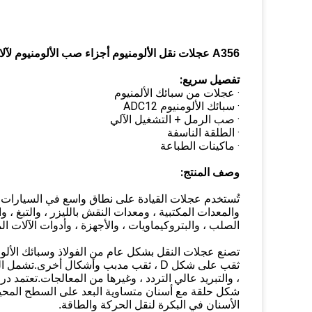
A356 عجلات نقل الألومنيوم أجزاء صب الألومنيوم لآلات الطباعة
تفصيل سريع:
· عجلات من سبائك الألمنيوم
· سبائك الألومنيوم ADC12
· صب الرمل + التشغيل الآلي
· الطلقة الناسفة
· ماكينات الطباعة
وصف المنتج:
تُستخدم عجلات القيادة على نطاق واسع في السيارات ،
والمعدات المكتبية ، ومعدات النقش بالليزر ، والتبغ ، وا
الصلب ، والبتروكيماويات ، والأجهزة ، وأدوات الآلات ا
تصنع عجلات النقل بشكل عام من الفولاذ وسبائك الألوم
ثقب على شكل D ، ثقب مدبب وأشكال أخرى.ت
، والتبريد عالي التردد ، وغيرها من المعالجات.تعتمد
شكل حلقة مع أسنان متساوية البعد على السطح المحيطي
الأسنان في البكرة لنقل الحركة والطاقة.