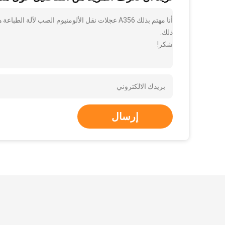
أنا مهتم بذلك A356 عجلات نقل الألومنيوم الصب ل
ذلك.
شكر!
إرسال