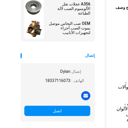
A356 عجلات نقل
ج وصف
الألومنيوم الصب لآلة
الطباعة
OEM صب النحاس موصل
يموت الصب أجزاء
لتجهيزات الأنابيب
إتصال
إتصال:
Dylan
الهاتف ::
18337116073
،
وآلات
،
لألوان
اتصل