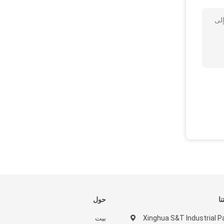
إلى
نا
حول
Xinghua S&T Industrial P
بيت