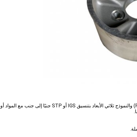
ج: يرجى إرسال رسم الأجزاء ثنائية الأبعاد (بتنسيق PDF) والنموذج ثلاثي الأبعاد بتنسيق IGS أو STP جنبًا إلى ج
.