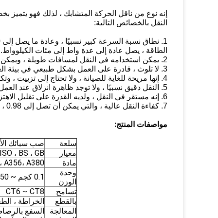
إنه نوع من ناقل الحركة المتشابك ، لذلك فهو يتميز 
النقل بالخصائص التالية:
الطاقة ، يصل عادة إلى عدة واط إلى مئات الكيلوواط.
2. يمكن استخدامه في النقل لمسافات طويلة ، ويمكن أن تصل مسافة المركز إلى أكثر من 10 أمتار.
3. لا تلوث ، قادرة على العمل بشكل طبيعي في بيئة العمل القاسية.
4. إنها مريحة للغاية للصيانة ، ولا تحتاج إلى تزييت ، وتكلفة الصيانة منخفضة نسبيًا.
5. النقل دقيق نسبيًا ، ولا توجد ظاهرة انزلاق عند العمل ، وله نسبة نقل ثابتة.
6. إنه مستقر في النقل ، ولديه القدرة على تقليل الاهتزاز والتخزين المؤقت ، ولا تزال الضوضاء منخفضة للغاية.
7. كفاءة النقل عالية ، والتي يمكن أن تصل إلى 0.98 ، وتأثير توفير الطاقة واضح جداً.
مواصفات المنتج:
سلعة
صب سبائك الأل
معيار
ISO ، BS ، GB
مادة
، A356، A380
وحدة
0.1 كجم ~ 50 كجم.
الوزن
تسامح
CT6 ~ CT8
بالقطع
الخراطة ، الطحن
المعالجة
السفع بالرصاص 