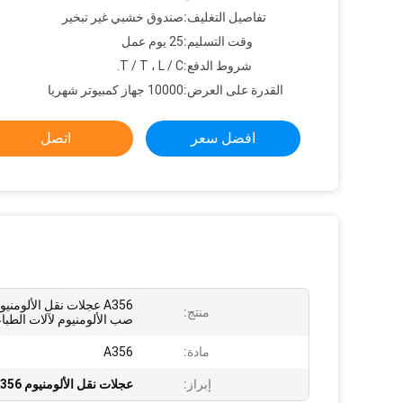
تفاصيل التغليف:
صندوق خشبي غير تبخير
وقت التسليم:
25 يوم عمل
شروط الدفع:
T / T ، L / C.
القدرة على العرض:
10000 جهاز كمبيوتر شهريا
افضل سعر
اتصل
A356 عجلات نقل الألومني
منتج:
صب الألومنيوم لآلات الطبا
مادة:
A356
إبراز:
عجلات نقل الألومنيوم A356