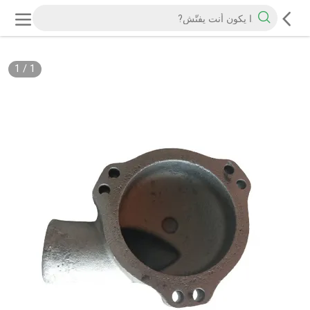
1
/
1