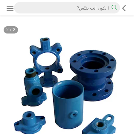
2
/
2